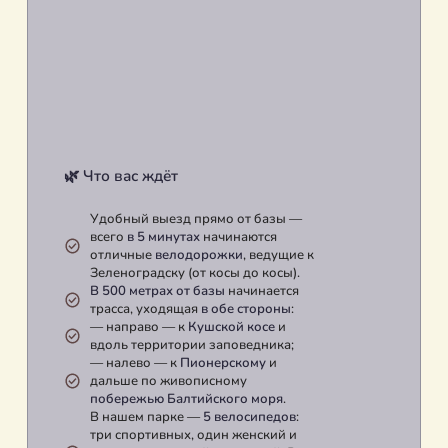
🌿 Что вас ждёт
Удобный выезд прямо от базы —
всего
в 5 минутах
начинаются
отличные
велодорожки
, ведущие к
Зеленоградску (от косы до косы).
В 500 метрах от базы
начинается
трасса, уходящая
в обе стороны
:
— направо — к
Кушской косе
и
вдоль территории заповедника;
— налево — к
Пионерскому
и
дальше по живописному
побережью Балтийского моря
.
В нашем парке —
5 велосипедов
:
три спортивных, один женский и