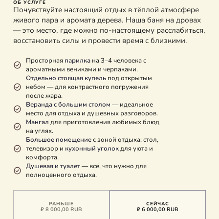
ОБ УСЛУГЕ
Почувствуйте настоящий отдых в тёплой атмосфере
живого пара и аромата дерева. Наша баня на дровах
— это место, где можно по-настоящему расслабиться,
восстановить силы и провести время с близкими.
Просторная
парилка
на 3–4 человека с
ароматными вениками и черпаками.
Отдельно стоящая купель
под открытым
небом — для контрастного погружения
после жара.
Веранда с большим столом
— идеальное
место для отдыха и душевных разговоров.
Мангал
для приготовления любимых блюд
на углях.
Большое помещение
с зоной отдыха: стол,
телевизор и
кухонный уголок
для уюта и
комфорта.
Душевая и туалет
— всё, что нужно для
полноценного отдыха.
РАНЬШЕ
СЕЙЧАС
₽ 8 000,00 RUB
₽ 6 000,00 RUB